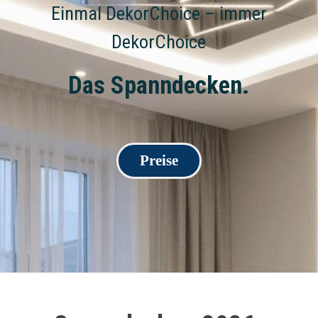
Einmal DekorChoice – immer
DekorChoice
Das Spanndecken.
Preise