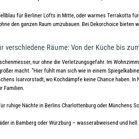
ellblau für Berliner Lofts in Mitte, oder warmes Terrakotta f
ne den ganzen Raum umzubauen. Bei Dekorchoice bieten wir d
r verschiedene Räume: Von der Küche bis zu
schenmesser, nur ohne die Verletzungsgefahr. Im Wohnzimmer
größer macht. "Hier fühlt man sich wie in einem Spiegelkabine
nchens Isarvorstadt, wo Kochdämpfe keine Chance haben. In 
r Familien.
 ruhige Nächte in Berlins Charlottenburg oder Münchens Sch
der in Bamberg oder Würzburg – wasserabweisend und hell. 