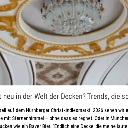
t neu in der Welt der Decken? Trends, die s
ssell auf dem Nürnberger Christkindlesmarkt. 2026 sehen wir e
ke mit Sternenhimmel – ohne dass es regnet. Oder in München
lucken wie ein Bayer Bier. "Endlich eine Decke, die meine la