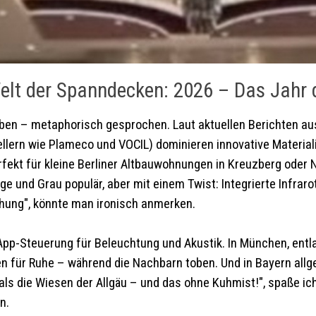
elt der Spanndecken: 2026 – Das Jahr 
ben – metaphorisch gesprochen. Laut aktuellen Berichten au
llern wie Plameco und VOCIL) dominieren innovative Materia
rfekt für kleine Berliner Altbauwohnungen in Kreuzberg oder 
e und Grau populär, aber mit einem Twist: Integrierte Infrarot
ehung", könnte man ironisch anmerken.
pp-Steuerung für Beleuchtung und Akustik. In München, entla
n für Ruhe – während die Nachbarn toben. Und in Bayern allg
 als die Wiesen der Allgäu – und das ohne Kuhmist!", spaße i
n.