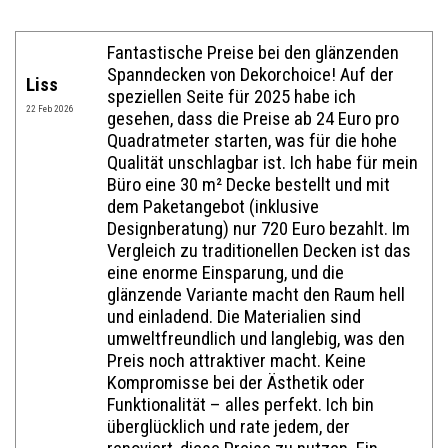
Name:*
Fantastische Preise bei den glänzenden
Spanndecken von Dekorchoice! Auf der
Liss
speziellen Seite für 2025 habe ich
Website im Internet:
22 Feb 2026
gesehen, dass die Preise ab 24 Euro pro
Quadratmeter starten, was für die hohe
Qualität unschlagbar ist. Ich habe für mein
E-Mail:*
Büro eine 30 m² Decke bestellt und mit
dem Paketangebot (inklusive
Designberatung) nur 720 Euro bezahlt. Im
Vergleich zu traditionellen Decken ist das
Bewertung:*
eine enorme Einsparung, und die
glänzende Variante macht den Raum hell
Mitteilung:*
und einladend. Die Materialien sind
umweltfreundlich und langlebig, was den
Preis noch attraktiver macht. Keine
Kompromisse bei der Ästhetik oder
Funktionalität – alles perfekt. Ich bin
überglücklich und rate jedem, der