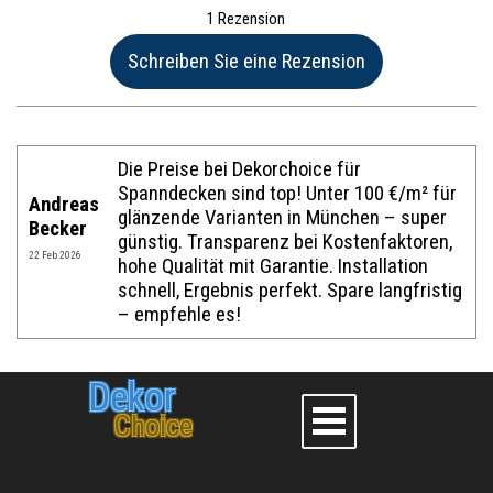
1 Rezension
Name:*
Die Preise bei Dekorchoice für
Spanndecken sind top! Unter 100 €/m² für
Andreas
glänzende Varianten in München – super
Website im Internet:
Becker
günstig. Transparenz bei Kostenfaktoren,
22 Feb 2026
hohe Qualität mit Garantie. Installation
schnell, Ergebnis perfekt. Spare langfristig
E-Mail:*
– empfehle es!
Dekor
Bewertung:*
Choice
Mitteilung:*