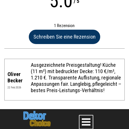
5.0
/
5
1 Rezension
Name:*
Ausgezeichnete Preisgestaltung! Küche
(11 m²) mit bedruckter Decke: 110 €/m²,
Oliver
1.210 €. Transparente Auflistung, regionale
Website im Internet:
Becker
Anpassungen fair. Langlebig, pflegeleicht –
22 Feb 2026
bestes Preis-Leistungs-Verhältnis!
E-Mail:*
Dekor
Choice
Bewertung:*