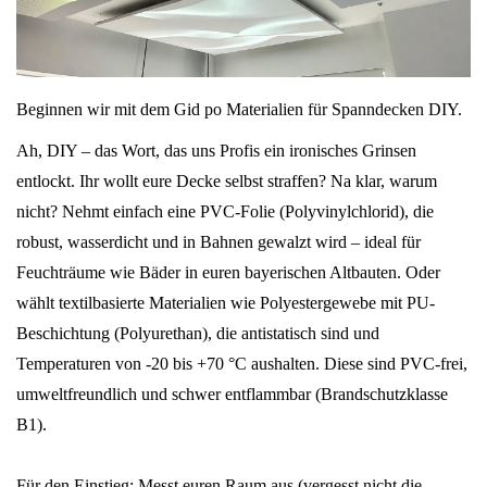
Beginnen wir mit dem Gid po Materialien für Spanndecken DIY.
Ah, DIY – das Wort, das uns Profis ein ironisches Grinsen
entlockt. Ihr wollt eure Decke selbst straffen? Na klar, warum
nicht? Nehmt einfach eine PVC-Folie (Polyvinylchlorid), die
robust, wasserdicht und in Bahnen gewalzt wird – ideal für
Feuchträume wie Bäder in euren bayerischen Altbauten. Oder
wählt textilbasierte Materialien wie Polyestergewebe mit PU-
Beschichtung (Polyurethan), die antistatisch sind und
Temperaturen von -20 bis +70 °C aushalten. Diese sind PVC-frei,
umweltfreundlich und schwer entflammbar (Brandschutzklasse
B1).
Für den Einstieg: Messt euren Raum aus (vergesst nicht die