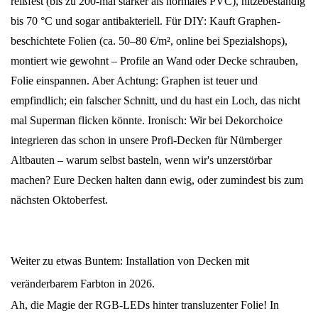
reißfest (bis zu 200-mal stärker als normales PVC), hitzebeständig
bis 70 °C und sogar antibakteriell. Für DIY: Kauft Graphen-
beschichtete Folien (ca. 50–80 €/m², online bei Spezialshops),
montiert wie gewohnt – Profile an Wand oder Decke schrauben,
Folie einspannen. Aber Achtung: Graphen ist teuer und
empfindlich; ein falscher Schnitt, und du hast ein Loch, das nicht
mal Superman flicken könnte. Ironisch: Wir bei Dekorchoice
integrieren das schon in unsere Profi-Decken für Nürnberger
Altbauten – warum selbst basteln, wenn wir's unzerstörbar
machen? Eure Decken halten dann ewig, oder zumindest bis zum
nächsten Oktoberfest.
Weiter zu etwas Buntem: Installation von Decken mit
veränderbarem Farbton in 2026.
Ah, die Magie der RGB-LEDs hinter transluzenter Folie! In