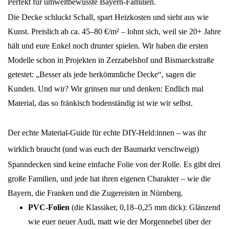
Perfekt für umweltbewusste Bayern-Familien.
Die Decke schluckt Schall, spart Heizkosten und sieht aus wie
Kunst. Preislich ab ca. 45–80 €/m² – lohnt sich, weil sie 20+ Jahre
hält und eure Enkel noch drunter spielen. Wir haben die ersten
Modelle schon in Projekten in Zerzabelshof und Bismarckstraße
getestet: „Besser als jede herkömmliche Decke“, sagen die
Kunden. Und wir? Wir grinsen nur und denken: Endlich mal
Material, das so fränkisch bodenständig ist wie wir selbst.
Der echte Material-Guide für echte DIY-Held:innen – was ihr
wirklich braucht (und was euch der Baumarkt verschweigt)
Spanndecken sind keine einfache Folie von der Rolle. Es gibt drei
große Familien, und jede hat ihren eigenen Charakter – wie die
Bayern, die Franken und die Zugereisten in Nürnberg.
PVC-Folien
(die Klassiker, 0,18–0,25 mm dick): Glänzend
wie euer neuer Audi, matt wie der Morgennebel über der