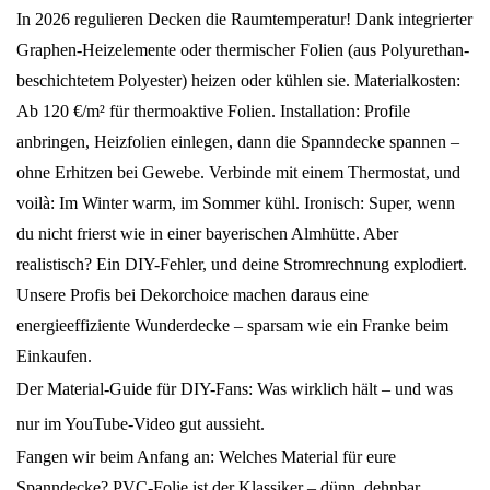
In 2026 regulieren Decken die Raumtemperatur! Dank integrierter
Graphen-Heizelemente oder thermischer Folien (aus Polyurethan-
beschichtetem Polyester) heizen oder kühlen sie. Materialkosten:
Ab 120 €/m² für thermoaktive Folien. Installation: Profile
anbringen, Heizfolien einlegen, dann die Spanndecke spannen –
ohne Erhitzen bei Gewebe. Verbinde mit einem Thermostat, und
voilà: Im Winter warm, im Sommer kühl. Ironisch: Super, wenn
du nicht frierst wie in einer bayerischen Almhütte. Aber
realistisch? Ein DIY-Fehler, und deine Stromrechnung explodiert.
Unsere Profis bei Dekorchoice machen daraus eine
energieeffiziente Wunderdecke – sparsam wie ein Franke beim
Einkaufen.
Der Material-Guide für DIY-Fans: Was wirklich hält – und was
nur im YouTube-Video gut aussieht.
Fangen wir beim Anfang an: Welches Material für eure
Spanndecke? PVC-Folie ist der Klassiker – dünn, dehnbar,