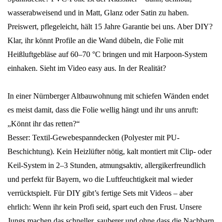
wasserabweisend und in Matt, Glanz oder Satin zu haben.
Preiswert, pflegeleicht, hält 15 Jahre Garantie bei uns. Aber DIY?
Klar, ihr könnt Profile an die Wand dübeln, die Folie mit
Heißluftgebläse auf 60–70 °C bringen und mit Harpoon-System
einhaken. Sieht im Video easy aus. In der Realität?
In einer Nürnberger Altbauwohnung mit schiefen Wänden endet
es meist damit, dass die Folie wellig hängt und ihr uns anruft:
„Könnt ihr das retten?“
Besser: Textil-Gewebespanndecken (Polyester mit PU-
Beschichtung). Kein Heizlüfter nötig, kalt montiert mit Clip- oder
Keil-System in 2–3 Stunden, atmungsaktiv, allergikerfreundlich
und perfekt für Bayern, wo die Luftfeuchtigkeit mal wieder
verrücktspielt. Für DIY gibt’s fertige Sets mit Videos – aber
ehrlich: Wenn ihr kein Profi seid, spart euch den Frust. Unsere
Jungs machen das schneller, sauberer und ohne dass die Nachbarn