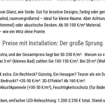
von Glanz, wie Seide. Gut für kreative Designs, farbig oder ge
gelnd, raumvergrößernd – ideal für kleine Räume. Aber Achtung: 
enhimmel) oder akustische Decken: Ab 50-100 €/m² Material.
– wie ein Witz ohne Pointe.
Preise mit Installation: Der große Sprung
xtra, und der Gesamtpreis liegt bei 50-250 €/m². Warum so va
 Bei 5 m² (kleines Bad) zahlen Sie 100-150 €/m². Bei 20 m² (W
€ extra. Ein Rechteck? Günstig. Ein Hexagon? Teurer als ein D
 Bedruckt? +20-50 €/m². 3D-Effekte? Ab 160 €/m².
, Akustikpaneele (+30-50 €/m²), Feuchtigkeitsschutz (für Bäde
en, einfacher LED-Beleuchtung: 1.200-2.250 € total. Stand-up