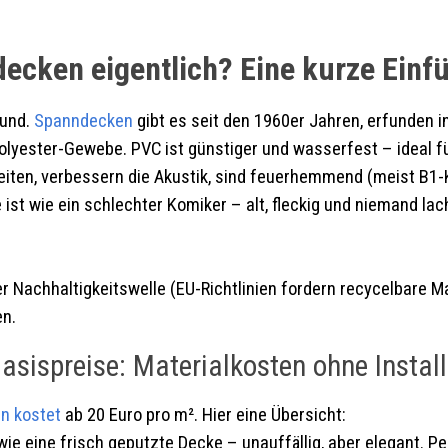
ecken eigentlich? Eine kurze Einfü
rund.
Spanndecken
gibt es seit den 1960er Jahren, erfunden 
olyester-Gewebe. PVC ist günstiger und wasserfest – ideal f
eiten, verbessern die Akustik, sind feuerhemmend (meist B1-
ke ist wie ein schlechter Komiker – alt, fleckig und niemand la
r Nachhaltigkeitswelle (EU-Richtlinien fordern recycelbare M
n.
asispreise: Materialkosten ohne Instal
n kostet
ab 20 Euro pro m². Hier eine Übersicht:
wie eine frisch geputzte Decke – unauffällig, aber elegant. P