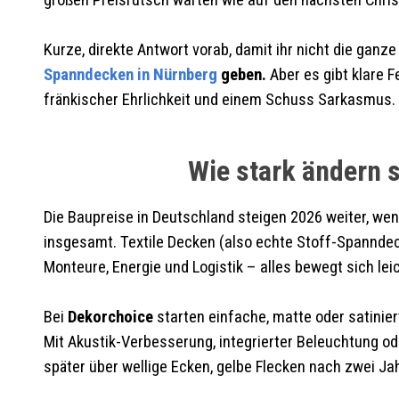
großen Preisrutsch warten wie auf den nächsten Chris
Kurze, direkte Antwort vorab, damit ihr nicht die gan
Spanndecken in
Nürnberg
geben.
Aber es gibt klare F
fränkischer Ehrlichkeit und einem Schuss Sarkasmus.
Wie stark ändern s
Die Baupreise in Deutschland steigen 2026 weiter, wen
insgesamt. Textile Decken (also echte Stoff-Spanndec
Monteure, Energie und Logistik – alles bewegt sich lei
Bei
Dekorchoice
starten einfache, matte oder satinie
Mit Akustik-Verbesserung, integrierter Beleuchtung oder
später über wellige Ecken, gelbe Flecken nach zwei Jah