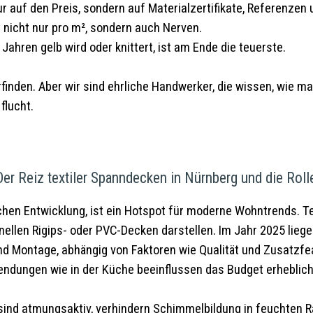
r auf den Preis, sondern auf Materialzertifikate, Referenzen
nicht nur pro m², sondern auch Nerven.
i Jahren gelb wird oder knittert, ist am Ende die teuerste.
erfinden. Aber wir sind ehrliche Handwerker, die wissen, wie
flucht.
Der Reiz textiler Spanndecken in Nürnberg und die Roll
chen Entwicklung, ist ein Hotspot für moderne Wohntrends. 
ionellen Rigips- oder PVC-Decken darstellen. Im Jahr 2025 lieg
und Montage, abhängig von Faktoren wie Qualität und Zusatzfea
dungen wie in der Küche beeinflussen das Budget erheblich
nd atmungsaktiv, verhindern Schimmelbildung in feuchten Räu