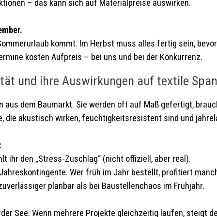
tionen – das kann sich auf Materialpreise auswirken.
ember.
r Sommerurlaub kommt. Im Herbst muss alles fertig sein, bevor
ermine kosten Aufpreis – bei uns und bei der Konkurrenz.
ität und ihre Auswirkungen auf textile Spa
en aus dem Baumarkt. Sie werden oft auf Maß gefertigt, bra
, die akustisch wirken, feuchtigkeitsresistent sind und jahre
:
lt ihr den „Stress-Zuschlag“ (nicht offiziell, aber real).
Jahreskontingente. Wer früh im Jahr bestellt, profitiert manc
zuverlässiger planbar als bei Baustellenchaos im Frühjahr.
der See. Wenn mehrere Projekte gleichzeitig laufen, steigt d