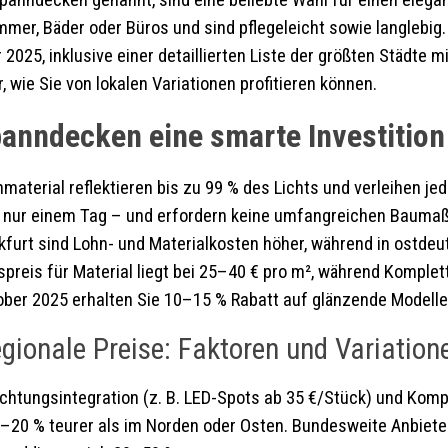
ndecken genannt, sind eine beliebte Wahl für einen elegant
mer, Bäder oder Büros und sind pflegeleicht sowie langlebig. 
2025, inklusive einer detaillierten Liste der größten Städte 
wie Sie von lokalen Variationen profitieren können.
nndecken eine smarte Investition 
terial reflektieren bis zu 99 % des Lichts und verleihen je
 in nur einem Tag – und erfordern keine umfangreichen Baumaß
kfurt sind Lohn- und Materialkosten höher, während in ostdeu
reis für Material liegt bei 25–40 € pro m², während Komplett
ober 2025 erhalten Sie 10–15 % Rabatt auf glänzende Modelle 
gionale Preise: Faktoren und Variation
tungsintegration (z. B. LED-Spots ab 35 €/Stück) und Komple
0 % teurer als im Norden oder Osten. Bundesweite Anbieter w