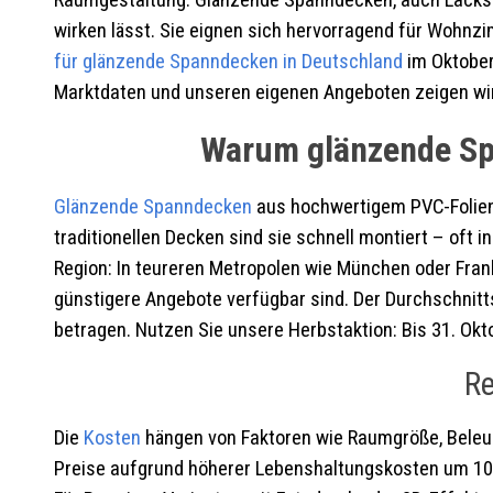
Raumgestaltung. Glänzende Spanndecken, auch Lackspan
wirken lässt. Sie eignen sich hervorragend für Wohnzim
für glänzende Spanndecken in Deutschland
im Oktober 
Marktdaten und unseren eigenen Angeboten zeigen wir, 
Warum glänzende Spa
Glänzende Spanndecken
aus hochwertigem PVC-Folienma
traditionellen Decken sind sie schnell montiert – oft
Region: In teureren Metropolen wie München oder Fran
günstigere Angebote verfügbar sind. Der Durchschnittsp
betragen. Nutzen Sie unsere Herbstaktion: Bis 31. Okt
Re
Die
Kosten
hängen von Faktoren wie Raumgröße, Beleuch
Preise aufgrund höherer Lebenshaltungskosten um 10–2