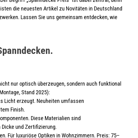
er Begriff „Spanndecke Preis“ ist dabei zentral, denn
listen die neuesten Artikel zu Novitäten in Deutschland
tzwerken. Lassen Sie uns gemeinsam entdecken, wie
 Spanndecken.
 nicht nur optisch überzeugen, sondern auch funktional
 Montage, Stand 2025):
ches Licht erzeugt. Neuheiten umfassen
ttem Finish.
 Komponenten. Diese Materialien sind
 Dicke und Zertifizierung.
en. Für luxuriöse Optiken in Wohnzimmern. Preis: 75–