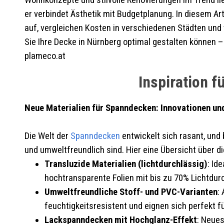
Wohnkonzepte und stilvolle Renovierungen im Trend lie
er verbindet Ästhetik mit Budgetplanung. In diesem Arti
auf, vergleichen Kosten in verschiedenen Städten un
Sie Ihre Decke in Nürnberg optimal gestalten können – ef
plameco.at
Inspiration 
Neue Materialien für Spanndecken: Innovationen und
Die Welt der
Spanndecken
entwickelt sich rasant, und 
und umweltfreundlich sind. Hier eine Übersicht über d
Transluzide Materialien (lichtdurchlässig)
: Id
hochtransparente Folien mit bis zu 70% Lichtdurch
Umweltfreundliche Stoff- und PVC-Varianten
:
feuchtigkeitsresistent und eignen sich perfekt f
Lackspanndecken mit Hochglanz-Effekt
: Neues