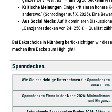
ganzes Zelt? Wert es!“ – analog zu Deckeninvest
Kritische Meinungen
: Einige kritisieren höhere 
anderswo.“ (Schrödinger auf X, 2025). Eine Bewert
Aus Social Media
: Auf X dominieren Diskussion
„Ganzjahresdecken von 24–250 € – Qualität zählt!
Bei Dekorchoice in Nürnberg berücksichtigen wir dies
machen Ihre Decke zum Highlight!
Spanndecken.
Wie Sie das richtige Unternehmen für Spanndecken
auswählen.
Spanndecken Firma in der Nähe 2026: Minimalismus
und Eleganz.
Schwebende Spanndecken Preise 2026: Aktuelle