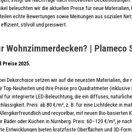
gen, steigt die Nachfrage nach innovativen Deckenlösungen. D
kel beleuchten wir die aktuellen Preise für neue Materialien, 
d teilen echte Bewertungen sowie Meinungen aus sozialen Ne
fizient, stilvoll und preiswert.
für Wohnzimmerdecken? | Plameco
 Preise 2025.
bei Dekorchoice setzen wir auf die neuesten Materialien, die
ie Top-Neuheiten und ihre Preise pro Quadratmeter (inklusive
eal für integrierte LED-Beleuchtung, die ein diffuses, natürli
lässigkeit. Preis: ab 80 €/m², z. B. für eine Lichtdecke in ma
 Allergikerfreundlich und recycelbar, mit neuen Bio-basierten
ür Bäder oder Küchen in Nürnberg. Preis: 60–120 €/m², je nach
te Entwicklungen bieten kratzfeste Oberflächen und 3D-Form