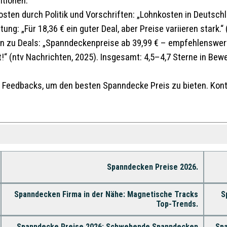
itionen.
Kosten durch Politik und Vorschriften: „Lohnkosten in Deutschl
ung: „Für 18,36 € ein guter Deal, aber Preise variieren stark.“
en zu Deals: „Spanndeckenpreise ab 39,99 € – empfehlenswert!
“ (ntv Nachrichten, 2025). Insgesamt: 4,5–4,7 Sterne in Bewe
e Feedbacks, um den besten Spanndecke Preis zu bieten. Konta
Spanndecken Preise 2026.
Spanndecken Firma in der Nähe: Magnetische Tracks
S
Top-Trends.
Spanndecke Preise 2026: Schwebende Spanndecken
Spa