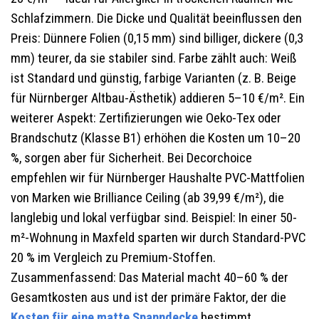
Schlafzimmern. Die Dicke und Qualität beeinflussen den
Preis: Dünnere Folien (0,15 mm) sind billiger, dickere (0,3
mm) teurer, da sie stabiler sind. Farbe zählt auch: Weiß
ist Standard und günstig, farbige Varianten (z. B. Beige
für Nürnberger Altbau-Ästhetik) addieren 5–10 €/m². Ein
weiterer Aspekt: Zertifizierungen wie Oeko-Tex oder
Brandschutz (Klasse B1) erhöhen die Kosten um 10–20
%, sorgen aber für Sicherheit. Bei Decorchoice
empfehlen wir für Nürnberger Haushalte PVC-Mattfolien
von Marken wie Brilliance Ceiling (ab 39,99 €/m²), die
langlebig und lokal verfügbar sind. Beispiel: In einer 50-
m²-Wohnung in Maxfeld sparten wir durch Standard-PVC
20 % im Vergleich zu Premium-Stoffen.
Zusammenfassend: Das Material macht 40–60 % der
Gesamtkosten aus und ist der primäre Faktor, der die
Kosten für eine matte Spanndecke
bestimmt.