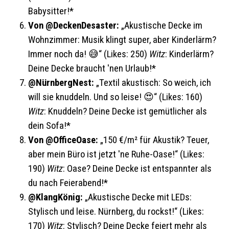
Babysitter!*
Von @DeckenDesaster:
„Akustische Decke im
Wohnzimmer: Musik klingt super, aber Kinderlärm?
Immer noch da! 😅“ (Likes: 250)
Witz
: Kinderlärm?
Deine Decke braucht 'nen Urlaub!*
@NürnbergNest:
„Textil akustisch: So weich, ich
will sie knuddeln. Und so leise! 😍“ (Likes: 160)
Witz
: Knuddeln? Deine Decke ist gemütlicher als
dein Sofa!*
Von @OfficeOase:
„150 €/m² für Akustik? Teuer,
aber mein Büro ist jetzt 'ne Ruhe-Oase!“ (Likes:
190)
Witz
: Oase? Deine Decke ist entspannter als
du nach Feierabend!*
@KlangKönig:
„Akustische Decke mit LEDs:
Stylisch und leise. Nürnberg, du rockst!“ (Likes:
170)
Witz
: Stylisch? Deine Decke feiert mehr als