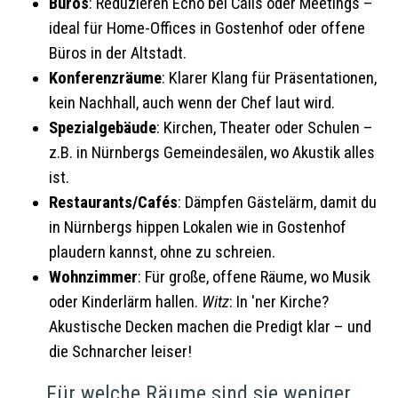
Büros
: Reduzieren Echo bei Calls oder Meetings –
ideal für Home-Offices in Gostenhof oder offene
Büros in der Altstadt.
Konferenzräume
: Klarer Klang für Präsentationen,
kein Nachhall, auch wenn der Chef laut wird.
Spezialgebäude
: Kirchen, Theater oder Schulen –
z.B. in Nürnbergs Gemeindesälen, wo Akustik alles
ist.
Restaurants/Cafés
: Dämpfen Gästelärm, damit du
in Nürnbergs hippen Lokalen wie in Gostenhof
plaudern kannst, ohne zu schreien.
Wohnzimmer
: Für große, offene Räume, wo Musik
oder Kinderlärm hallen.
Witz
: In 'ner Kirche?
Akustische Decken machen die Predigt klar – und
die Schnarcher leiser!
Für welche Räume sind sie weniger