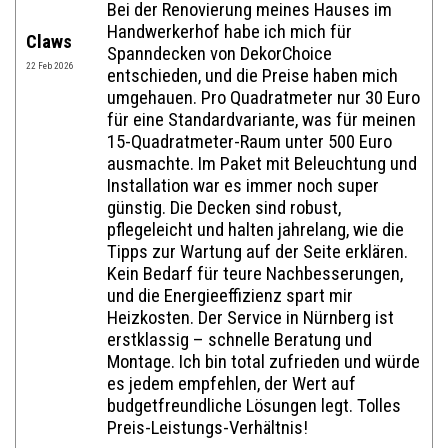
Bei der Renovierung meines Hauses im
Handwerkerhof habe ich mich für
Claws
Spanndecken von DekorChoice
Website im Internet:
22 Feb 2026
entschieden, und die Preise haben mich
umgehauen. Pro Quadratmeter nur 30 Euro
für eine Standardvariante, was für meinen
E-Mail:*
15-Quadratmeter-Raum unter 500 Euro
ausmachte. Im Paket mit Beleuchtung und
Installation war es immer noch super
günstig. Die Decken sind robust,
Bewertung:*
pflegeleicht und halten jahrelang, wie die
Tipps zur Wartung auf der Seite erklären.
Mitteilung:*
Kein Bedarf für teure Nachbesserungen,
und die Energieeffizienz spart mir
Heizkosten. Der Service in Nürnberg ist
erstklassig – schnelle Beratung und
Montage. Ich bin total zufrieden und würde
es jedem empfehlen, der Wert auf
budgetfreundliche Lösungen legt. Tolles
Preis-Leistungs-Verhältnis!