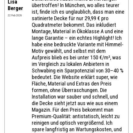
Lisa
übertroffen! In München, wo alles teurer
Website im Internet:
Berger
ist, finde ich es unglaublich, dass man eine
22 Feb 2026
satinierte Decke für nur 29,99 € pro
Quadratmeter bekommt. Das inkludiert
E-Mail:*
Montage, Material in Ökoklasse A und eine
lange Garantie – ein echtes Highlight! Ich
habe eine bedruckte Variante mit Himmel-
Motiv gewählt, und selbst mit dem
Bewertung:*
Aufpreis blieb es bei unter 150 €/m², was
im Vergleich zu lokalen Anbietern in
Mitteilung:*
Schwabing ein Sparpotenzial von 30–40 %
bedeutet. Die Website erklärt super, wie
Fläche, Material und Extras den Preis
formen, ohne Überraschungen. Die
Installation war sauber und schnell, und
die Decke sieht jetzt aus wie aus einem
Magazin. Für den Preis bekommt man
Premium-Qualität: antistatisch, leicht zu
reinigen und optisch vergrößernd. Ich
spare langfristig an Wartungskosten, und