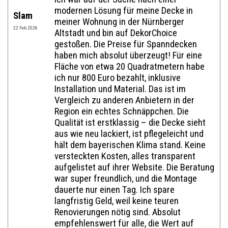
modernen Lösung für meine Decke in
Slam
meiner Wohnung in der Nürnberger
Website im Internet:
22 Feb 2026
Altstadt und bin auf DekorChoice
gestoßen. Die Preise für Spanndecken
haben mich absolut überzeugt! Für eine
E-Mail:*
Fläche von etwa 20 Quadratmetern habe
ich nur 800 Euro bezahlt, inklusive
Installation und Material. Das ist im
Vergleich zu anderen Anbietern in der
Bewertung:*
Region ein echtes Schnäppchen. Die
Qualität ist erstklassig – die Decke sieht
Mitteilung:*
aus wie neu lackiert, ist pflegeleicht und
hält dem bayerischen Klima stand. Keine
versteckten Kosten, alles transparent
aufgelistet auf ihrer Website. Die Beratung
war super freundlich, und die Montage
dauerte nur einen Tag. Ich spare
langfristig Geld, weil keine teuren
Renovierungen nötig sind. Absolut
empfehlenswert für alle, die Wert auf