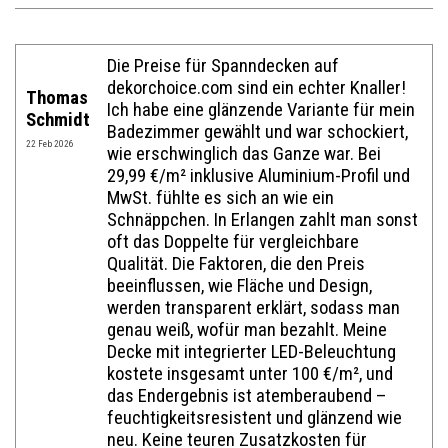
Name:*
Die Preise für Spanndecken auf
dekorchoice.com sind ein echter Knaller!
Thomas
Ich habe eine glänzende Variante für mein
Website im Internet:
Schmidt
Badezimmer gewählt und war schockiert,
22 Feb 2026
wie erschwinglich das Ganze war. Bei
29,99 €/m² inklusive Aluminium-Profil und
E-Mail:*
MwSt. fühlte es sich an wie ein
Schnäppchen. In Erlangen zahlt man sonst
oft das Doppelte für vergleichbare
Qualität. Die Faktoren, die den Preis
Bewertung:*
beeinflussen, wie Fläche und Design,
werden transparent erklärt, sodass man
Mitteilung:*
genau weiß, wofür man bezahlt. Meine
Decke mit integrierter LED-Beleuchtung
kostete insgesamt unter 100 €/m², und
das Endergebnis ist atemberaubend –
feuchtigkeitsresistent und glänzend wie
neu. Keine teuren Zusatzkosten für