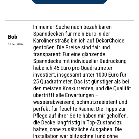
Name:*
In meiner Suche nach bezahlbaren
Spanndecken für mein Büro in der
Bob
Karolinenstraße bin ich auf DekorChoice
Website im Internet:
22 Feb 2026
gestoßen. Die Preise sind fair und
transparent: Für eine glänzende
Spanndecke mit individueller Bedruckung
E-Mail:*
habe ich 45 Euro pro Quadratmeter
investiert, insgesamt unter 1000 Euro für
25 Quadratmeter. Das ist günstiger als bei
den meisten Konkurrenten, und die Qualität
Bewertung:*
übertrifft alle Erwartungen –
wasserabweisend, schmutzresistent und
Mitteilung:*
perfekt für feuchte Räume. Die Tipps zur
Pflege auf ihrer Seite haben mir geholfen,
die Decke langfristig in Top-Zustand zu
halten, ohne zusätzliche Ausgaben. Die
Installation war blitzschnell und ohne