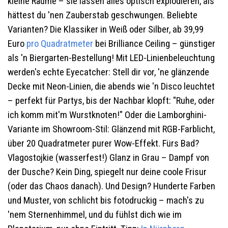
kleine Räume – sie lassen alles optisch explodieren, als
hättest du 'nen Zauberstab geschwungen. Beliebte
Varianten? Die Klassiker in Weiß oder Silber, ab 39,99
Euro
pro Quadratmeter
bei Brilliance Ceiling – günstiger
als 'n Biergarten-Bestellung! Mit LED-Linienbeleuchtung
werden's echte Eyecatcher: Stell dir vor, 'ne glänzende
Decke mit Neon-Linien, die abends wie 'n Disco leuchtet
– perfekt für Partys, bis der Nachbar klopft: "Ruhe, oder
ich komm mit'm Wurstknoten!" Oder die Lamborghini-
Variante im Showroom-Stil: Glänzend mit RGB-Farblicht,
über 20 Quadratmeter purer Wow-Effekt. Fürs Bad?
Vlagostojkie (wasserfest!) Glanz in Grau – Dampf von
der Dusche? Kein Ding, spiegelt nur deine coole Frisur
(oder das Chaos danach). Und Design? Hunderte Farben
und Muster, von schlicht bis fotodruckig – mach's zu
'nem Sternenhimmel, und du fühlst dich wie im