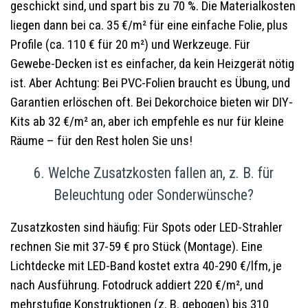
geschickt sind, und spart bis zu 70 %. Die Materialkosten
liegen dann bei ca. 35 €/m² für eine einfache Folie, plus
Profile (ca. 110 € für 20 m²) und Werkzeuge. Für
Gewebe-Decken ist es einfacher, da kein Heizgerät nötig
ist. Aber Achtung: Bei PVC-Folien braucht es Übung, und
Garantien erlöschen oft. Bei Dekorchoice bieten wir DIY-
Kits ab 32 €/m² an, aber ich empfehle es nur für kleine
Räume – für den Rest holen Sie uns!
6. Welche Zusatzkosten fallen an, z. B. für
Beleuchtung oder Sonderwünsche?
Zusatzkosten sind häufig: Für Spots oder LED-Strahler
rechnen Sie mit 37-59 € pro Stück (Montage). Eine
Lichtdecke mit LED-Band kostet extra 40-290 €/lfm, je
nach Ausführung. Fotodruck addiert 220 €/m², und
mehrstufige Konstruktionen (z. B. gebogen) bis 310