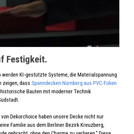
 Festigkeit.
26 werden KI-gestützte Systeme, die Materialspannung
e zeigen, dass
Spanndecken
Nürnberg
aus PVC-Folien
o historische Bauten mit moderner Technik
Südstadt.
von Dekorchoice haben unsere Decke nicht nur
eine Familie aus dem Berliner Bezirk Kreuzberg,
ude gebracht, ohne den Charme zu verlieren.“ Diese