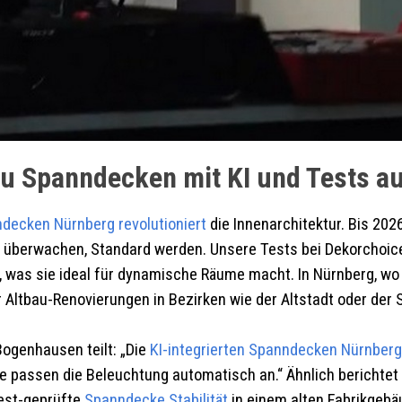
u Spanndecken mit KI und Tests auf
ndecken
Nürnberg
revolutioniert
die Innenarchitektur. Bis 20
 überwachen, Standard werden. Unsere Tests bei Dekorchoic
n, was sie ideal für dynamische Räume macht. In Nürnberg, w
Altbau-Renovierungen in Bezirken wie der Altstadt oder der 
ogenhausen teilt: „Die
KI-integrierten Spanndecken
Nürnberg
ie passen die Beleuchtung automatisch an.“ Ähnlich berichtet 
test-geprüfte
Spanndecke Stabilität
in einem alten Fabrikgebä